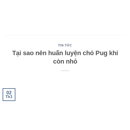
Bỏ
qua
nội
dung
TIN TỨC
Tại sao nên huấn luyện chó Pug khi
còn nhỏ
02
Th3